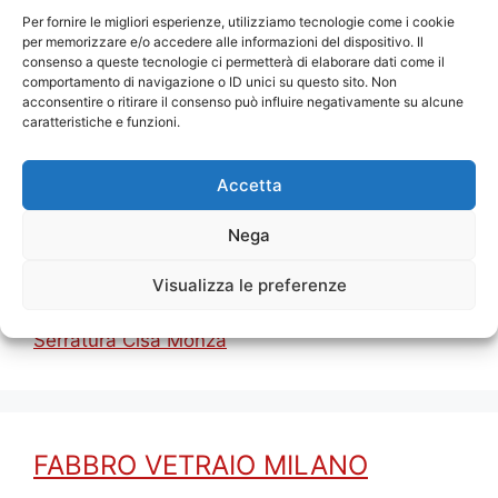
sicurezza fondamentale, specialmente per le
Per fornire le migliori esperienze, utilizziamo tecnologie come i cookie
porte blindate. Le serrature a doppia mappa,
per memorizzare e/o accedere alle informazioni del dispositivo. Il
infatti, sono diventate vulnerabili a tecniche di
consenso a queste tecnologie ci permetterà di elaborare dati come il
comportamento di navigazione o ID unici su questo sito. Non
effrazione sempre più sofisticate come la
acconsentire o ritirare il consenso può influire negativamente su alcune
“chiave bulgara”. Guarda il video: Perché
caratteristiche e funzioni.
convertire la serratura? Quanto costa la
conversione? Il costo può …
Leggi tutto
Accetta
Nega
Categorie
Blog
Tag
Conversione Serratura Cisa Monza
,
Visualizza le preferenze
Serratura Cilindro Europeo Monza
,
Sostituzione
Serratura Cisa Monza
FABBRO VETRAIO MILANO