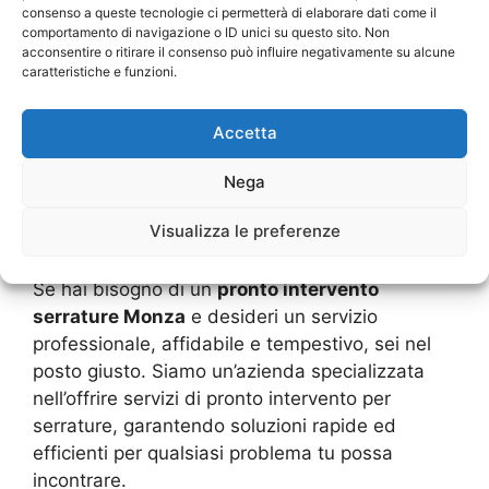
consenso a queste tecnologie ci permetterà di elaborare dati come il
comportamento di navigazione o ID unici su questo sito. Non
acconsentire o ritirare il consenso può influire negativamente su alcune
caratteristiche e funzioni.
Pronto intervento serrature
Accetta
Monza
Nega
Assistenza Professionale per Pronto Intervento
Visualizza le preferenze
Serrature Monza
Se hai bisogno di un
pronto intervento
serrature Monza
e desideri un servizio
professionale, affidabile e tempestivo, sei nel
posto giusto. Siamo un’azienda specializzata
nell’offrire servizi di pronto intervento per
serrature, garantendo soluzioni rapide ed
efficienti per qualsiasi problema tu possa
incontrare.