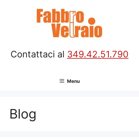
Vai
al
contenuto
Contattaci al
349.42.51.790
Menu
Blog