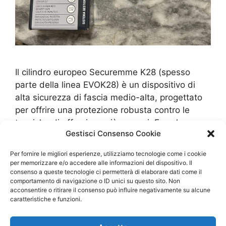
Il cilindro europeo Securemme K28 (spesso
parte della linea EVOK28) è un dispositivo di
alta sicurezza di fascia medio-alta, progettato
per offrire una protezione robusta contro le
tecniche di effrazione più comuni. Ecco le
Gestisci Consenso Cookie
caratteristiche tecniche principali: 1. Sicurezza e
Protezione 2. Gestione delle Chiavi 3.
Per fornire le migliori esperienze, utilizziamo tecnologie come i cookie
Specifiche Tecniche
per memorizzare e/o accedere alle informazioni del dispositivo. Il
consenso a queste tecnologie ci permetterà di elaborare dati come il
comportamento di navigazione o ID unici su questo sito. Non
Categorie
acconsentire o ritirare il consenso può influire negativamente su alcune
Blog
caratteristiche e funzioni.
Tag
Cilindro Europeo Securemme K28 Monza
,
Sostituzione Cilindro Europeo Monza
,