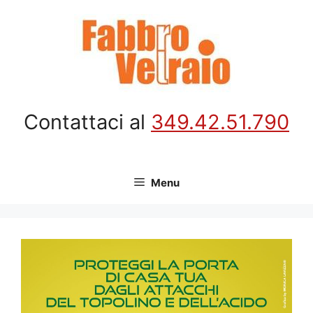
Vai
al
contenuto
Contattaci al
349.42.51.790
Menu