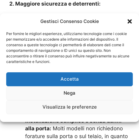
2. Maggiore sicurezza e deterrenti:
Difficoltà di accesso al cilindro:
Il
Gestisci Consenso Cookie
defender magnetico copre l’ingresso del
Per fornire le migliori esperienze, utilizziamo tecnologie come i cookie
cilindro, rendendone impossibile
per memorizzare e/o accedere alle informazioni del dispositivo. Il
l’accesso diretto se non tramite la chiave
consenso a queste tecnologie ci permetterà di elaborare dati come il
magnetica dedicata.
comportamento di navigazione o ID unici su questo sito. Non
acconsentire o ritirare il consenso può influire negativamente su alcune
Deterrente visivo:
La presenza di un
caratteristiche e funzioni.
sistema di sicurezza avanzato come il
defender magnetico può scoraggiare i
Accetta
ladri, spingendoli a cercare bersagli più
facili.
Nega
3. Vantaggi pratici e funzionali:
Visualizza le preferenze
Installazione semplice e senza danni
alla porta:
Molti modelli non richiedono
forature sulla porta o sul telaio, in quanto