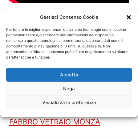
Categorie
Gestisci Consenso Cookie
Blog
Tag
Conversione Serratura Atra Monza
,
Per fornire le migliori esperienze, utilizziamo tecnologie come i cookie
per memorizzare e/o accedere alle informazioni del dispositivo. Il
Sostituzione Cilindro Europeo Monza
,
consenso a queste tecnologie ci permetterà di elaborare dati come il
Sostituzione Serratura Atra Monza
,
Sostituzione
comportamento di navigazione o ID unici su questo sito. Non
acconsentire o ritirare il consenso può influire negativamente su alcune
Serratura Monza
caratteristiche e funzioni.
Cilindro Europeo Securemme K28 Monza
Cilindro Europeo Securemme K38 Monza
Accetta
Nega
Visualizza le preferenze
FABBRO VETRAIO MILANO
FABBRO VETRAIO MONZA