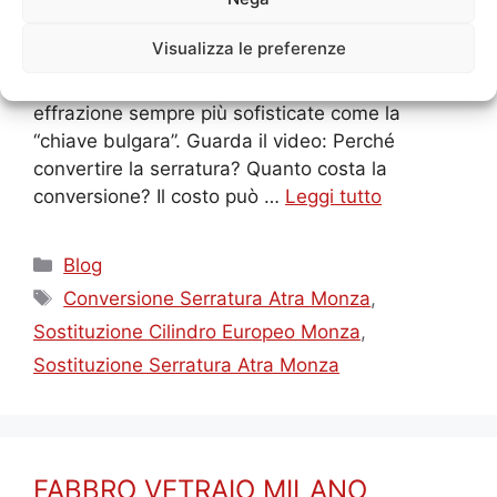
mappa a cilindro europeo è un intervento di
sicurezza fondamentale, specialmente per le
Visualizza le preferenze
porte blindate. Le serrature a doppia mappa,
infatti, sono diventate vulnerabili a tecniche di
effrazione sempre più sofisticate come la
“chiave bulgara”. Guarda il video: Perché
convertire la serratura? Quanto costa la
conversione? Il costo può …
Leggi tutto
Categorie
Blog
Tag
Conversione Serratura Atra Monza
,
Sostituzione Cilindro Europeo Monza
,
Sostituzione Serratura Atra Monza
FABBRO VETRAIO MILANO